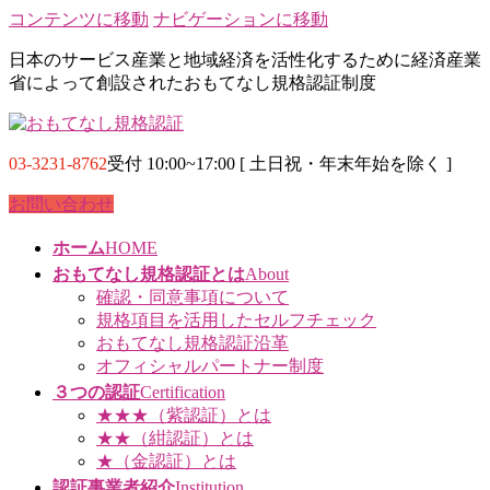
コンテンツに移動
ナビゲーションに移動
日本のサービス産業と地域経済を活性化するために経済産業
省によって創設されたおもてなし規格認証制度
03-3231-8762
受付 10:00~17:00 [ 土日祝・年末年始を除く ]
お問い合わせ
ホーム
HOME
おもてなし規格認証とは
About
確認・同意事項について
規格項目を活用したセルフチェック
おもてなし規格認証沿革
オフィシャルパートナー制度
３つの認証
Certification
★★★（紫認証）とは
★★（紺認証）とは
★（金認証）とは
認証事業者紹介
Institution