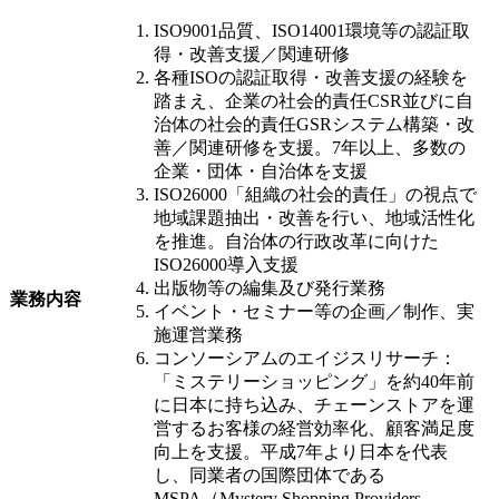
ISO9001品質、ISO14001環境等の認証取
得・改善支援／関連研修
各種ISOの認証取得・改善支援の経験を
踏まえ、企業の社会的責任CSR並びに自
治体の社会的責任GSRシステム構築・改
善／関連研修を支援。7年以上、多数の
企業・団体・自治体を支援
ISO26000「組織の社会的責任」の視点で
地域課題抽出・改善を行い、地域活性化
を推進。自治体の行政改革に向けた
ISO26000導入支援
出版物等の編集及び発行業務
業務内容
イベント・セミナー等の企画／制作、実
施運営業務
コンソーシアムのエイジスリサーチ：
「ミステリーショッピング」を約40年前
に日本に持ち込み、チェーンストアを運
営するお客様の経営効率化、顧客満足度
向上を支援。平成7年より日本を代表
し、同業者の国際団体である
MSPA（Mystery Shopping Providers