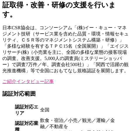
証取得・改善・研修の支援を行いま
す。
日本CSR協会は、コンソーシアム「(株)イー・キュー・マネ
ジメント技研（サービス業を含めた品質・環境・情報セキュ
リティ、ＣＳＲ等のマネジメントシステム構築・研修）」
「多様な経験を有するＴＰＣ15名（全国展開）」「エイジス
リサーチ(株)（小売業を主に、全国の多様な業態の接客現場
の調査、改善支援。5,000人の調査員(ミステリーショッパ
ー）で調査7万件／年、調査会社500社）」「関西で活躍の観
光推進機構」等で全国におもてなし規格認証を展開します。
ご紹介インタビュー記事
認証対応範囲
認証対応エ
全国
リア
飲食・宿泊／小売／観光／運輸／金
認証対応業
融／不動産を
種