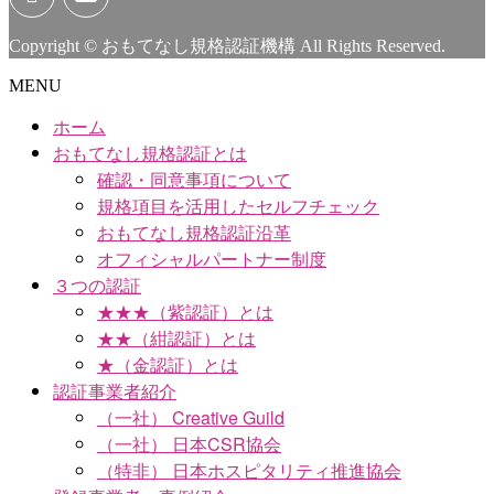
Copyright © おもてなし規格認証機構 All Rights Reserved.
MENU
ホーム
おもてなし規格認証とは
確認・同意事項について
規格項目を活用したセルフチェック
おもてなし規格認証沿革
オフィシャルパートナー制度
３つの認証
★★★（紫認証）とは
★★（紺認証）とは
★（金認証）とは
認証事業者紹介
（一社） Creative Guild
（一社） 日本CSR協会
（特非） 日本ホスピタリティ推進協会