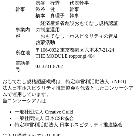
渋谷 行秀 代表幹事
幹事
渋谷 健 幹事
橋本 真理子 幹事
・経済産業省創設おもてなし規格認証
事業内
の制度運用
容
・おもてなし・ホスピタリティの普及
啓蒙活動
〒106-0032 東京都港区六本木7-21-24
所在地
THE MODULE roppongi 404
電話番
03-3231-8762
号
おもてなし規格認証機構は、特定非営利活動法人（NPO）
法人日本ホスピタリティ推進協会を代表としたコンソーシア
ムで運用しています。
当コンソーシアムは
一般社団法人 Creative Guild
一般社団法人 日本CSR協会
特定非営利活動法人 日本ホスピタリティ推進協会
により構成されております。