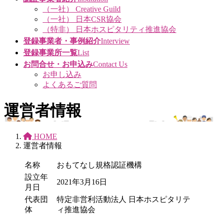
（一社） Creative Guild
（一社） 日本CSR協会
（特非） 日本ホスピタリティ推進協会
登録事業者・事例紹介
Interview
登録事業所一覧
List
お問合せ・お申込み
Contact Us
お申し込み
よくあるご質問
運営者情報
HOME
運営者情報
名称
おもてなし規格認証機構
設立年
2021年3月16日
月日
代表団
特定非営利活動法人 日本ホスピタリテ
体
ィ推進協会