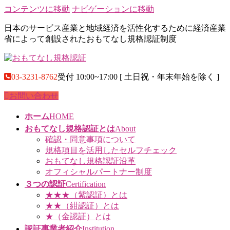
コンテンツに移動
ナビゲーションに移動
日本のサービス産業と地域経済を活性化するために経済産業
省によって創設されたおもてなし規格認証制度
03-3231-8762
受付 10:00~17:00 [ 土日祝・年末年始を除く ]
お問い合わせ
ホーム
HOME
おもてなし規格認証とは
About
確認・同意事項について
規格項目を活用したセルフチェック
おもてなし規格認証沿革
オフィシャルパートナー制度
３つの認証
Certification
★★★（紫認証）とは
★★（紺認証）とは
★（金認証）とは
認証事業者紹介
Institution